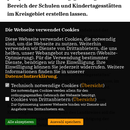
Bereich der Schulen und Kindertagesstätten
im Kreisgebiet erstellen lassen.
Die Webseite verwendet Cookies
"Angesichts des demographischen Wandels und der
veränderten Nachfrage nach familienfreundlichen
Diese Webseite verwendet Cookies, die notwendig
Betreuungsangeboten brauchen die kommunalen
sind, um die Webseite zu nutzen. Weiterhin
verwenden wir Dienste von Drittanbietern, die uns
Schulträger eine verlässliche Basis für ihre baulichen
helfen, unser Webangebot zu verbessern (Website-
Investitionen in den nächsten 15 Jahren", meint CDU-
Optmierung). Für die Verwendung bestimmter
Dienste, benötigen wir Ihre Einwilligung. Ihre
Fraktionsvorsitzender Rudolf Müller. Deshalb hat die CDU-
Einwilligung können Sie jederzeit widerrufen. Weitere
Fraktion jetzt den Antrag für eine solche
Informationen finden Sie in unserer
"Perspektivplanung Schulen und Kindertagesstätten"
Datenschutzerklärung
.
gestellt, worüber demnächst im Schulträgerausschuss, im
Technisch notwendige Cookies (
Übersicht
)
Kreisausschuss und im Kreistag zu beraten sein wird.
Die notwendigen Cookies werden allein für den
ordnungsgemäßen Gebrauch der Webseite benötigt.
Cookies von Drittanbietern (
Übersicht
)
Aufbauend auf dem bestehenden und jährlich vom
Zur Optimierung unserer Webseite binden wir Dienste und
Kreisjugendamt fortgeschriebenen
Angebote von Drittanbietern ein.
Kindertagesstättenbedarfsplan des Landkreises soll die
neue Perspektivplanung unter Berücksichtigung der
Alle akzeptieren
Auswahl speichern
gegenwärtigen Debatten auf