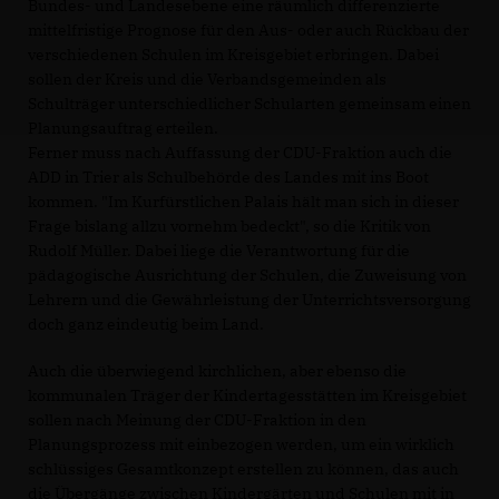
Bundes- und Landesebene eine räumlich differenzierte
mittelfristige Prognose für den Aus- oder auch Rückbau der
verschiedenen Schulen im Kreisgebiet erbringen. Dabei
sollen der Kreis und die Verbandsgemeinden als
Schulträger unterschiedlicher Schularten gemeinsam einen
Planungsauftrag erteilen.
Ferner muss nach Auffassung der CDU-Fraktion auch die
ADD in Trier als Schulbehörde des Landes mit ins Boot
kommen. "Im Kurfürstlichen Palais hält man sich in dieser
Frage bislang allzu vornehm bedeckt", so die Kritik von
Rudolf Müller. Dabei liege die Verantwortung für die
pädagogische Ausrichtung der Schulen, die Zuweisung von
Lehrern und die Gewährleistung der Unterrichtsversorgung
doch ganz eindeutig beim Land.
Auch die überwiegend kirchlichen, aber ebenso die
kommunalen Träger der Kindertagesstätten im Kreisgebiet
sollen nach Meinung der CDU-Fraktion in den
Planungsprozess mit einbezogen werden, um ein wirklich
schlüssiges Gesamtkonzept erstellen zu können, das auch
die Übergänge zwischen Kindergärten und Schulen mit in