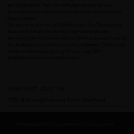
den Blick nimmt. Hier gebe es beispielsweise bei den
Fremdsprachenangeboten teilweise noch unzureichende
Schnittstellen.
Ziel müsse es sein, so die CDU-Fraktion, den Familien mit
Kindern im Landkreis sowohl in der vorschulischen
Betreuung als auch im schulischen Bereich flächendeckend
das bestmögliche Angebot machen zu können. "Dafür sollte
uns keine Anstrengung zu groß sein", sagt CDU-
Fraktionsvorsitzender Rudolf Müller.
06.03.2007, 15:35 Uhr
CDU-Kreistagsfraktion Trier-Saarburg
Homepage des CDU Kreisverbandes Trier-Saarburg