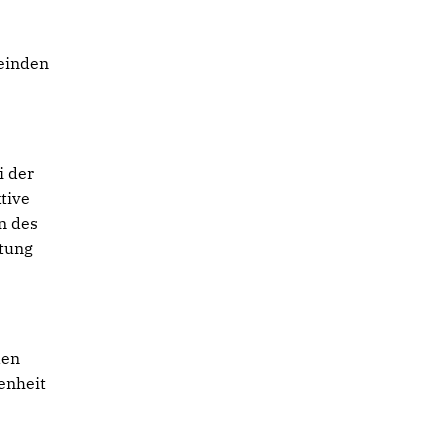
meinden
i der
tive
n des
htung
den
enheit