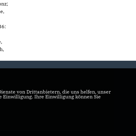
onz;
e,
36:
,
h,
enste von Drittanbietern, die uns helfen, unser
Einwilligung. Ihre Einwilligung können Sie