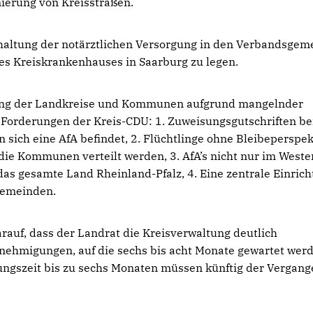
ierung von Kreisstraßen.
rhaltung der notärztlichen Versorgung in den Verbandsge
es Kreiskrankenhauses in Saarburg zu legen.
stung der Landkreise und Kommunen aufgrund mangelnder
Forderungen der Kreis-CDU: 1. Zuweisungsgutschriften be
 sich eine AfA befindet, 2. Flüchtlinge ohne Bleibeperspek
 die Kommunen verteilt werden, 3. AfA’s nicht nur im Weste
das gesamte Land Rheinland-Pfalz, 4. Eine zentrale Einric
 Gemeinden.
rauf, dass der Landrat die Kreisverwaltung deutlich
genehmigungen, auf die sechs bis acht Monate gewartet wer
ngszeit bis zu sechs Monaten müssen künftig der Vergang