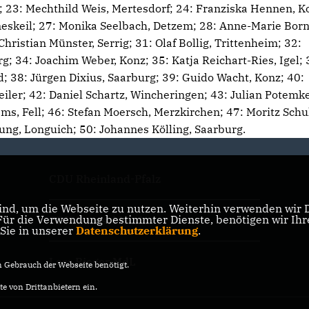
; 23: Mechthild Weis, Mertesdorf; 24: Franziska Hennen, K
meskeil; 27: Monika Seelbach, Detzem; 28: Anne-Marie Born
Christian Münster, Serrig; 31: Olaf Bollig, Trittenheim; 32:
g; 34: Joachim Weber, Konz; 35: Katja Reichart-Ries, Igel; 
d; 38: Jürgen Dixius, Saarburg; 39: Guido Wacht, Konz; 40:
eiler; 42: Daniel Schartz, Wincheringen; 43: Julian Potemke
ems, Fell; 46: Stefan Moersch, Merzkirchen; 47: Moritz Schu
Jung, Longuich; 50: Johannes Kölling, Saarburg.
CDU Rheinland-Pfalz
nd, um die Webseite zu nutzen. Weiterhin verwenden wir Di
r die Verwendung bestimmter Dienste, benötigen wir Ihre 
CDU Deutschlands
 Sie in unserer
Datenschutzerklärung
.
Lars Rieger MdL
Gebrauch der Webseite benötigt.
e von Drittanbietern ein.