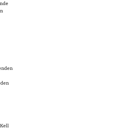
ende
en
henden
 den
Kell