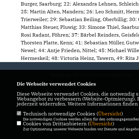
Burger, Saarburg; 22: Alexandra Lehnen, Schleich
25: Martin Alten, Mandern; 26: Leo Schmitt, Her
Trierweiler; 29: Sebastian Beiling, Oberbillig; 30: 
Matthias Steuer, Pluwig; 33: Simone Thiel, Saarbur
Rosi Radant, Föhren; 37: Bärbel Reinders, Geisfel
Thorsten Platte, Kenn; 41: Sebastian Müller, Gutw
Newel; 44: Antje Frieden, Nittel; 45: Michael Will
Hermeskeil; 48: Victoria Heinz, Tawern, 49: Rita 
Homepage des CDU Kreisverbandes Trier-
Saarburg
Die Webseite verwendet Cookies
Diese Webseite verwendet Cookies, die notwendig si
IMPRESSUM
DATENSCHUTZ
Webangebot zu verbessern (Website-Optmierung). Fü
jederzeit widerrufen. Weitere Informationen finden
KONTAKT
Technisch notwendige Cookies (
Übersicht
)
Die notwendigen Cookies werden allein für den ordnungsgemäßen 
Cookies von Drittanbietern (
Übersicht
)
Zur Optimierung unserer Webseite binden wir Dienste und Angebot