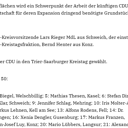
lächen wird ein Schwerpunkt der Arbeit der künftigen CDU
tschaft für deren Expansion dringend benötigte Grundstü
U-Kreisvorsitzende Lars Rieger MdL aus Schweich, der ein
-Kreistagsfraktion, Bernd Henter aus Konz.
er CDU in den Trier-Saarburger Kreistag gewählt.
 50:
Biegel, Welschbillig; 5: Mathias Thesen, Kasel; 6: Stefan Di
lar, Schweich; 9: Jennifer Schlag, Mehring; 10: Iris Molter-
kus Lehnen, Kell am See; 13: Alfons Rodens, Fell; 14: Dr.
lingen; 16: Xenia Dengler, Gusenburg; 17: Markus Franzen,
nn-Josef Luy, Konz; 20: Mario Lübbers, Langsur; 21: Alexan