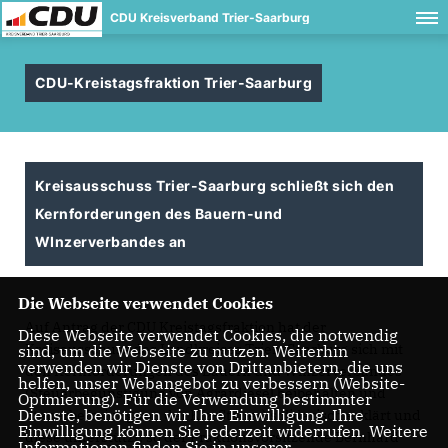
CDU Kreisverband Trier-Saarburg
CDU-Kreistagsfraktion Trier-Saarburg
Kreisausschuss Trier-Saarburg schließt sich den
Kernforderungen des Bauern-und
WInzerverbandes an
Die Webseite verwendet Cookies
Auf Antrag der CDU Kreistagsfraktion hat der
Diese Webseite verwendet Cookies, die notwendig
Kreisausschuss des Landkreises Trier -Saarburg sich mit
sind, um die Webseite zu nutzen. Weiterhin
verwenden wir Dienste von Drittanbietern, die uns
den Kernforderungen des Bauern und Winzerverbandes
helfen, unser Webangebot zu verbessern (Website-
(Steuerbegünstigung von Agrardiesel beibehalten und
Optmierung). Für die Verwendung bestimmter
Dienste, benötigen wir Ihre Einwilligung. Ihre
Steuerbefreiung von der Kfz-Steuer) solidarisch erklärt und
Einwilligung können Sie jederzeit widerrufen. Weitere
diese unterstützt, so der Fraktionsvorsitzende Bernhard
Informationen finden Sie in unserer