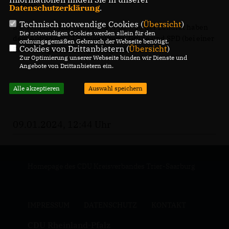
Henter.
Datenschutzerklärung
.
Technisch notwendige Cookies (
Übersicht
)
Die Vertreter von CDU , FWG , FDP und der Landrat haben
Die notwendigen Cookies werden allein für den
dem Antrag der CDU zugestimmt. Grüne und SPD (bei einer
ordnungsgemäßen Gebrauch der Webseite benötigt.
Cookies von Drittanbietern (
Übersicht
)
Enthaltung) haben dagegen gestimmt.
Zur Optimierung unserer Webseite binden wir Dienste und
Angebote von Drittanbietern ein.
Alle akzeptieren
Auswahl speichern
09.01.2024, 12:44 Uhr
Homepage des CDU Kreisverbandes Trier-Saarburg
IMPRESSUM
DATENSCHUTZ
KONTAKT
CDU Rheinland-Pfalz