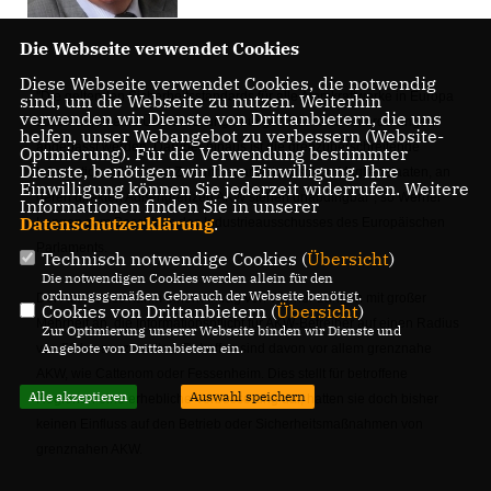
Die Webseite verwendet Cookies
Diese Webseite verwendet Cookies, die notwendig
"Die geltenden Sicherheitsstandards für alle Atomkraftwerke in Europa
sind, um die Webseite zu nutzen. Weiterhin
verwenden wir Dienste von Drittanbietern, die uns
sollen durch eine Überarbeitung heutigen höchsten Anforderungen
helfen, unser Webangebot zu verbessern (Website-
angepasst werden. Darüber hinaus ist die grenzüberschreitende
Optmierung). Für die Verwendung bestimmter
Dienste, benötigen wir Ihre Einwilligung. Ihre
Informationspflicht und Zusammenarbeit zwischen Mitgliedstaaten, an
Einwilligung können Sie jederzeit widerrufen. Weitere
deren direkten Außengrenzen AKW stehen unabdingbar", so Werner
Informationen finden Sie in unserer
Datenschutzerklärung
.
Langen zum Beschluss des Industrieausschusses des Europäischen
Parlaments.
Technisch notwendige Cookies (
Übersicht
)
Die notwendigen Cookies werden allein für den
ordnungsgemäßen Gebrauch der Webseite benötigt.
Der Ausschuss nahm einen Antrag von Werner Langen mit großer
Cookies von Drittanbietern (
Übersicht
)
Mehrheit an, die Informationspflicht für AKW-Betreiber auf einen Radius
Zur Optimierung unserer Webseite binden wir Dienste und
Angebote von Drittanbietern ein.
von 50 km auszuweiten. Betroffen sind davon vor allem grenznahe
AKW, wie Cattenom oder Fessenheim. Dies stellt für betroffene
Alle akzeptieren
Auswahl speichern
Regionen eine erhebliche Verbesserung dar, hatten sie doch bisher
keinen Einfluss auf den Betrieb oder Sicherheitsmaßnahmen von
grenznahen AKW.