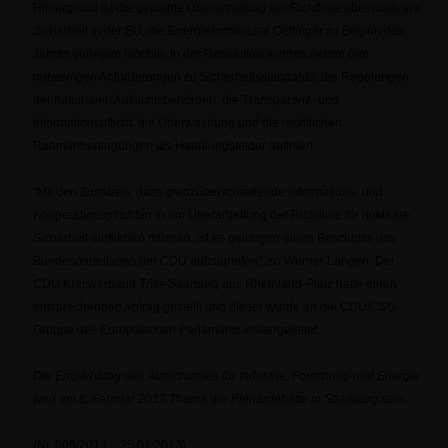
Hintergrund ist die geplante Überarbeitung der Richtlinie über nukleare
Sicherheit in der EU, die Energiekommissar Oettinger zu Beginn des
Jahres vorlegen möchte. In der Resolution wurden neben den
notwenigen Anforderungen zu Sicherheitsstandards, die Regelungen
der nationalen Aufsichtsbehörden, die Transparenz- und
Informationspflicht, die Überwachung und die rechtlichen
Rahmenbedingungen als Handlungsfelder definiert.
"Mit den Zusätzen, dass grenzüberschreitende Informations- und
Kooperationspflichten in ein Überarbeitung der Richtlinie für nukleare
Sicherheit einfließen müssen, ist es gelungen einen Beschluss des
Bundesparteitages der CDU aufzugreifen", so Werner Langen. Der
CDU Kreisverband Trier-Saarburg aus Rheinland-Pfalz hatte einen
entsprechenden Antrag gestellt und dieser wurde an die CDU/CSU-
Gruppe des Europäischen Parlaments weitergeleitet.
Die Empfehlung des Ausschusses für Industrie, Forschung und Energie
wird am 6. Februar 2013 Thema der Plenardebatte in Straßburg sein.
(Nr. 009/2013 – 25.01.2013)