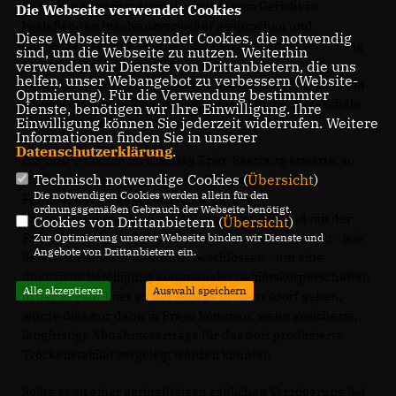
Es müsse zunächst einmal mit dem vom Gericht zu
Die Webseite verwendet Cookies
bestellenden Insolvenzverwalter gesprochen und
Diese Webseite verwendet Cookies, die notwendig
ausgelotet werden, welche Chancen zur Vertragserfüllung
sind, um die Webseite zu nutzen. Weiterhin
es noch gebe. Hierbei sei auch die
verwenden wir Dienste von Drittanbietern, die uns
helfen, unser Webangebot zu verbessern (Website-
Vertragserfüllungsbürgschaft in Höhe von 12 Mio. Euro ein
Optmierung). Für die Verwendung bestimmter
starkes Argument, das die Region Trier in die Waagschale
Dienste, benötigen wir Ihre Einwilligung. Ihre
Einwilligung können Sie jederzeit widerrufen. Weitere
werfen könne, findet Müller.
Informationen finden Sie in unserer
Datenschutzerklärung
.
Die CDU-Fraktion im Kreistag Trier-Saarburg erwarte, so
Technisch notwendige Cookies (
Übersicht
)
Müller, dass jetzt intensiv nach Wegen zu einer
Die notwendigen Cookies werden allein für den
Fertigstellung und Inbetriebnahme der
ordnungsgemäßen Gebrauch der Webseite benötigt.
Trockenstabilatanlage in Mertesdorf im Verbund mit der
Cookies von Drittanbietern (
Übersicht
)
Firma Herhof gesucht werde. Sollte es hierbei erneut - wie
Zur Optimierung unserer Webseite binden wir Dienste und
Angebote von Drittanbietern ein.
bereits im Jahre 2003 einmal beschlossen - um eine
finanzielle Beteiligung kommunaler Gebietskörperschaften
Alle akzeptieren
Auswahl speichern
in der Region Trier an der Anlage in Mertesdorf gehen,
würde dies nur dann in Frage kommen, wenn gesicherte,
langfristige Abnahmeverträge für das dort produzierte
Trockenstabilat vorgelegt werden könnten.
Sollte es zu einer geringfügigen zeitlichen Verzögerung bei