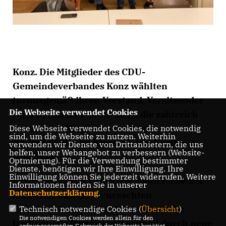
Konz. Die Mitglieder des CDU-
Gemeindeverbandes Konz wählten
turnusgemäß ihren Vorstand. Vorsitzender
Die Webseite verwendet Cookies
Andreas Steier konnte dabei die zahlreich
erschienen Mitglieder und viele
Diese Webseite verwendet Cookies, die notwendig
sind, um die Webseite zu nutzen. Weiterhin
Neumitglieder im Kloster Konz-Karthaus
verwenden wir Dienste von Drittanbietern, die uns
helfen, unser Webangebot zu verbessern (Website-
begrüßen.
Optmierung). Für die Verwendung bestimmter
Dienste, benötigen wir Ihre Einwilligung. Ihre
Einwilligung können Sie jederzeit widerrufen. Weitere
In seinem Bericht wies der Vorsitzende auf
Informationen finden Sie in unserer
Datenschutzerklärung
.
die durch Corona verursachten
Einschränkungen hin. Hier musste die
Technisch notwendige Cookies (
Übersicht
)
Die notwendigen Cookies werden allein für den
traditionelle Parteiarbeit schnell durch neue
ordnungsgemäßen Gebrauch der Webseite benötigt.