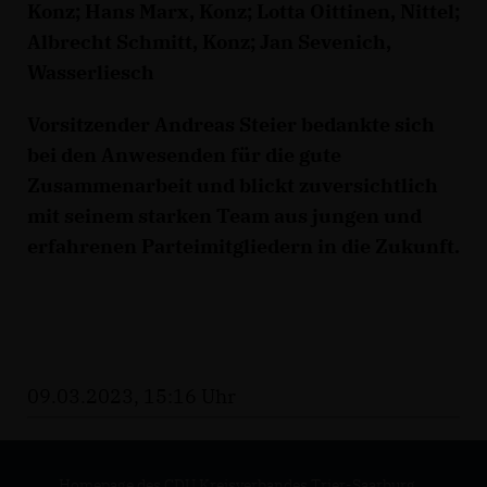
Konz; Hans Marx, Konz; Lotta Oittinen, Nittel;
Albrecht Schmitt, Konz; Jan Sevenich,
Wasserliesch
Vorsitzender Andreas Steier bedankte sich
bei den Anwesenden für die gute
Zusammenarbeit und blickt zuversichtlich
mit seinem starken Team aus jungen und
erfahrenen Parteimitgliedern in die Zukunft.
09.03.2023, 15:16 Uhr
Homepage des CDU Kreisverbandes Trier-Saarburg