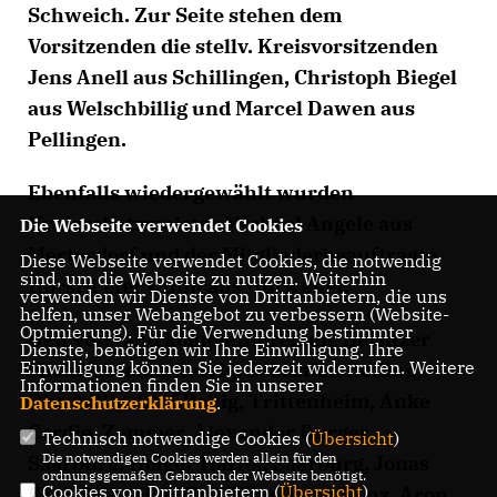
Schweich. Zur Seite stehen dem
Vorsitzenden die stellv. Kreisvorsitzenden
Jens Anell aus Schillingen, Christoph Biegel
aus Welschbillig und Marcel Dawen aus
Pellingen.
Ebenfalls wiedergewählt wurden
Kreisschatzmeister Michael Angele aus
Die Webseite verwendet Cookies
Mertesdorf und der Mitgliederbeauftragte
Diese Webseite verwendet Cookies, die notwendig
sind, um die Webseite zu nutzen. Weiterhin
Horst-Peter Kühn aus Gutweiler.
verwenden wir Dienste von Drittanbietern, die uns
helfen, unser Webangebot zu verbessern (Website-
Optmierung). Für die Verwendung bestimmter
Den Vorstand komplettieren die Beisitzer
Dienste, benötigen wir Ihre Einwilligung. Ihre
Einwilligung können Sie jederzeit widerrufen. Weitere
Michel Adams, Serrig, Sebastian Beiling,
Informationen finden Sie in unserer
Oberbillig, Olaf Bollig, Trittenheim, Anke
Datenschutzerklärung
.
Cordie, Zemmer, Alexander Burger,
Technisch notwendige Cookies (
Übersicht
)
Die notwendigen Cookies werden allein für den
Saarburg, Holger Härtel, Saarburg, Jonas
ordnungsgemäßen Gebrauch der Webseite benötigt.
Cookies von Drittanbietern (
Übersicht
)
Klar, Schweich, Eric Köppinger, Konz, Aron