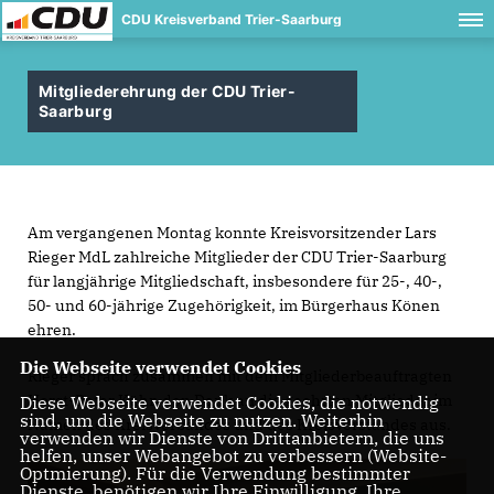
CDU Kreisverband Trier-Saarburg
Mitgliederehrung der CDU Trier-
Saarburg
Am vergangenen Montag konnte Kreisvorsitzender Lars
Rieger MdL zahlreiche Mitglieder der CDU Trier-Saarburg
für langjährige Mitgliedschaft, insbesondere für 25-, 40-,
50- und 60-jährige Zugehörigkeit, im Bürgerhaus Könen
ehren.
Die Webseite verwendet Cookies
Rieger sprach zusammen mit dem Mitgliederbeauftragten
Horst-Peter Kühn den Dank an die geehrten Mitglieder im
Diese Webseite verwendet Cookies, die notwendig
sind, um die Webseite zu nutzen. Weiterhin
Namen des Kreisverbandes und des Kreisvorstandes aus.
verwenden wir Dienste von Drittanbietern, die uns
helfen, unser Webangebot zu verbessern (Website-
Optmierung). Für die Verwendung bestimmter
Dienste, benötigen wir Ihre Einwilligung. Ihre