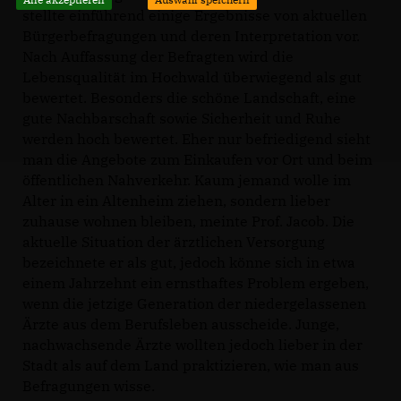
stellte einführend einige Ergebnisse von aktuellen
Bürgerbefragungen und deren Interpretation vor.
Nach Auffassung der Befragten wird die
Lebensqualität im Hochwald überwiegend als gut
bewertet. Besonders die schöne Landschaft, eine
gute Nachbarschaft sowie Sicherheit und Ruhe
werden hoch bewertet. Eher nur befriedigend sieht
man die Angebote zum Einkaufen vor Ort und beim
öffentlichen Nahverkehr. Kaum jemand wolle im
Alter in ein Altenheim ziehen, sondern lieber
zuhause wohnen bleiben, meinte Prof. Jacob. Die
aktuelle Situation der ärztlichen Versorgung
bezeichnete er als gut, jedoch könne sich in etwa
einem Jahrzehnt ein ernsthaftes Problem ergeben,
wenn die jetzige Generation der niedergelassenen
Ärzte aus dem Berufsleben ausscheide. Junge,
nachwachsende Ärzte wollten jedoch lieber in der
Stadt als auf dem Land praktizieren, wie man aus
Befragungen wisse.