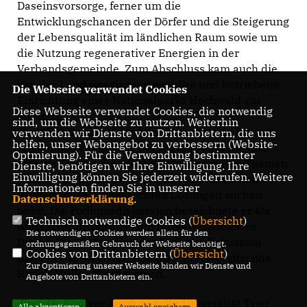
Daseinsvorsorge, ferner um die
Entwicklungschancen der Dörfer und die Steigerung
der Lebensqualität im ländlichen Raum sowie um
die Nutzung regenerativer Energien in der
Verbandsgemeinde. Zum Abschluss kam auch die
von der Landesregierung gewollte und betriebene
Die Webseite verwendet Cookies
Einrichtung eines Nationalparks Hochwald zur
Diese Webseite verwendet Cookies, die notwendig
Sprache.
sind, um die Webseite zu nutzen. Weiterhin
Der CDU-Gemeindeverbandsvorsitzende Sven
verwenden wir Dienste von Drittanbietern, die uns
helfen, unser Webangebot zu verbessern (Website-
Stieffenhofer sagte zur Begrüßung, dass die CDU
Optmierung). Für die Verwendung bestimmter
sich vor Ort um die wichtigen kommunalen Themen
Dienste, benötigen wir Ihre Einwilligung. Ihre
Einwilligung können Sie jederzeit widerrufen. Weitere
kümmern und im Gespräch mit interessierten
Informationen finden Sie in unserer
Bürgern nach sachgerechten Lösungen suchen
Datenschutzerklärung
.
wolle. Die Podiumsdiskussion bezeichnete er als
Technisch notwendige Cookies (
Übersicht
)
Auftaktveranstaltung zum bürgerschaftlichen
Die notwendigen Cookies werden allein für den
Dialog. Die Moderation der Podiumsdiskussion
ordnungsgemäßen Gebrauch der Webseite benötigt.
Cookies von Drittanbietern (
Übersicht
)
hatte der stellvertretende CDU-Kreisvorsitzende
Zur Optimierung unserer Webseite binden wir Dienste und
Rudolf Müller übernommen.
Angebote von Drittanbietern ein.
Prof. Dr. Rüdiger Jacob von der Universität Trier
Alle akzeptieren
Auswahl speichern